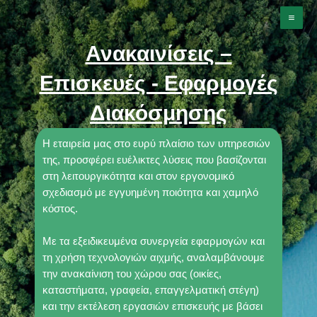
Skip
Mai
to
Men
content
Ανακαινίσεις –
Επισκευές - Εφαρμογές
Διακόσμησης
Η εταιρεία μας στο ευρύ πλαίσιο των υπηρεσιών
της, προσφέρει ευέλικτες λύσεις που βασίζονται
στη λειτουργικότητα και στον εργονομικό
σχεδιασμό με εγγυημένη ποιότητα και χαμηλό
κόστος.
Με τα εξειδικευμένα συνεργεία εφαρμογών και
τη χρήση τεχνολογιών αιχμής, αναλαμβάνουμε
την ανακαίνιση του χώρου σας (οικίες,
καταστήματα, γραφεία, επαγγελματική στέγη)
και την εκτέλεση εργασιών επισκευής με βάσει